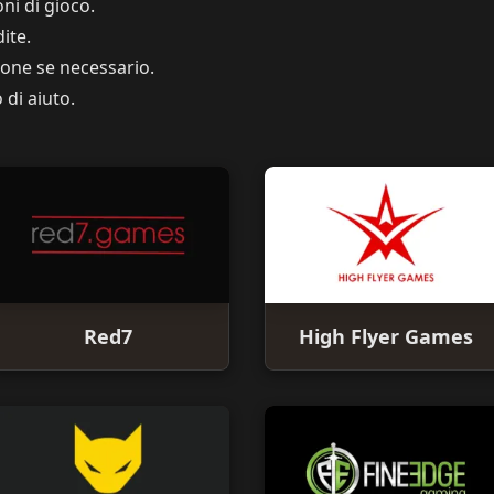
ni di gioco.
ite.
sione se necessario.
 di aiuto.
Red7
High Flyer Games