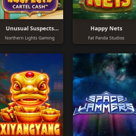
Unusual Suspects
Happy Nets
Cartel Cash
Northern Lights Gaming
Fat Panda Studios