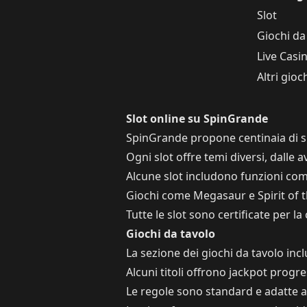
Slot
Giochi da
Live Casi
Altri gioc
Slot online su SpinGrande
SpinGrande propone centinaia di slo
Ogni slot offre temi diversi, dalle a
Alcune slot includono funzioni come
Giochi come Megasaur e Spirit of t
Tutte le slot sono certificate per la
Giochi da tavolo
La sezione dei giochi da tavolo inc
Alcuni titoli offrono jackpot progr
Le regole sono standard e adatte a g