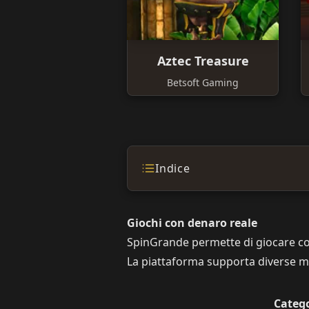
Aztec Treasure
Betsoft Gaming
Indice
Giochi con denaro reale
SpinGrande
permette di giocare co
La piattaforma supporta diverse mod
Categ