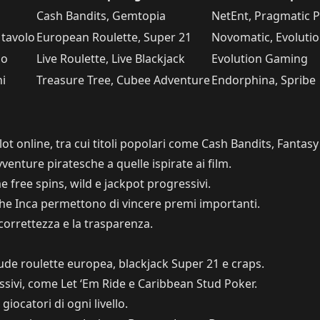
Cash Bandits, Gemtopia
NetEnt, Pragmatic P
 tavolo
European Roulette, Super 21
Novomatic, Evoluti
no
Live Roulette, Live Blackjack
Evolution Gaming
hi
Treasure Tree, Cubee Adventure
Endorphina, Spribe
t online, tra cui titoli popolari come Cash Bandits, Fantasy
vventure piratesche a quelle ispirate ai film.
 free spins, wild e jackpot progressivi.
he Inca permettono di vincere premi importanti.
 correttezza e la trasparenza.
lude roulette europea, blackjack Super 21 e craps.
essivi, come Let ‘Em Ride e Caribbean Stud Poker.
iocatori di ogni livello.