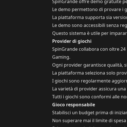
SpinGrande offre demo gratuite per m
Le demo permettono di provare i gi
La piattaforma supporta sia versio
Le demo sono accessibili senza regi
Questo sistema è utile per imparare
Provider di giochi
SpinGrande collabora con oltre 24 
Gaming.
Ogni provider garantisce qualità, si
La piattaforma seleziona solo provid
I giochi sono regolarmente aggiorna
La varietà di provider assicura un
Tutti i giochi sono conformi alle no
Gioco responsabile
Stabilisci un budget prima di inizia
Non superare mai il limite di spesa