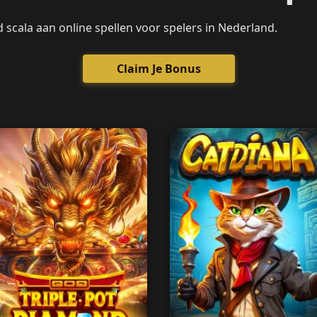
scala aan online spellen voor spelers in Nederland.
Claim Je Bonus