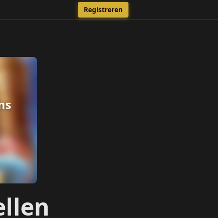
Registreren
ns
ellen