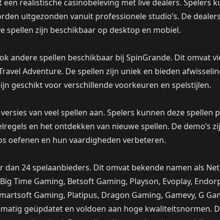
t een realistische casinobeleving met live dealers. Spelers ku
worden uitgezonden vanuit professionele studio’s. De dealers
e spellen zijn beschikbaar op desktop en mobiel.
r ook andere spellen beschikbaar bij SpinGrande. Dit omvat v
ravel Adventure. De spellen zijn uniek en bieden afwissel
zijn geschikt voor verschillende voorkeuren en spelstijlen.
ersies van veel spellen aan. Spelers kunnen deze spellen p
pelregels en het ontdekken van nieuwe spellen. De demo’s z
oos oefenen en hun vaardigheden verbeteren.
dan 24 spelaanbieders. Dit omvat bekende namen als NetE
 Big Time Gaming, Betsoft Gaming, Playson, Evoplay, Endo
 Smartsoft Gaming, Platipus, Dragon Gaming, Gamevy, G Ga
egelmatig geüpdatet en voldoen aan hoge kwaliteitsnormen.