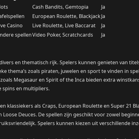
lots
Cash Bandits, Gemtopia
Ja
afelspellen
European Roulette, Blackjack
Ja
ive Casino
Live Roulette, Live Baccarat
Ja
ndere spellen
Video Poker, Scratchcards
Ja
 divers en thematisch rijk. Spelers kunnen genieten van tite
ieke thema’s zoals piraten, juwelen en sport te vinden in sp
 zoals Megasaur en Spirit of the Inca bieden extra winstkans
 spins en multipliers.
en klassiekers als Craps, European Roulette en Super 21 Bla
en Loose Deuces. De spellen zijn geschikt voor zowel beginne
bruiksvriendelijk. Spelers kunnen kiezen uit verschillende inz