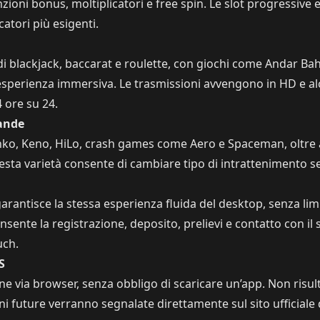
zioni bonus, moltiplicatori e free spin. Le slot progressive 
atori più esigenti.
li di blackjack, baccarat e roulette, con giochi come Andar Ba
esperienza immersiva. Le trasmissioni avvengono in HD e alcu
4 ore su 24.
rande
Plinko, Keno, HiLo, crash games come Aero e Spaceman, oltre 
uesta varietà consente di cambiare tipo di intrattenimento 
rantisce la stessa esperienza fluida del desktop, senza limit
sente la registrazione, deposito, prelievi e contatto con il 
uch.
S
e via browser, senza obbligo di scaricare un’app. Non risulta
i future verranno segnalate direttamente sul sito ufficiale de