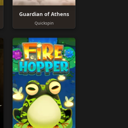
Guardian of Athens
Quickspin