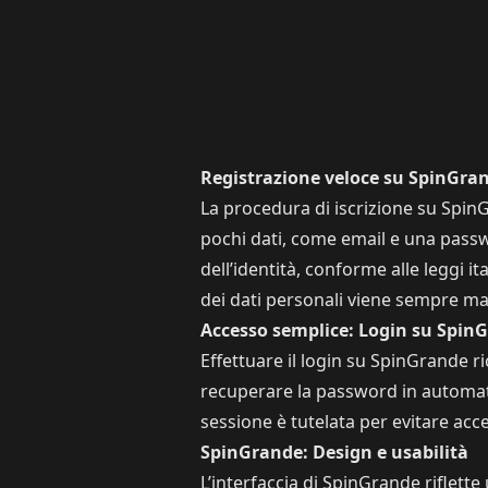
Registrazione veloce su SpinGra
La procedura di iscrizione su SpinG
pochi dati, come email e una passwor
dell’identità, conforme alle leggi it
dei dati personali viene sempre m
Accesso semplice: Login su Spin
Effettuare il login su SpinGrande r
recuperare la password in automati
sessione è tutelata per evitare acc
SpinGrande: Design e usabilità
L’interfaccia di SpinGrande riflett