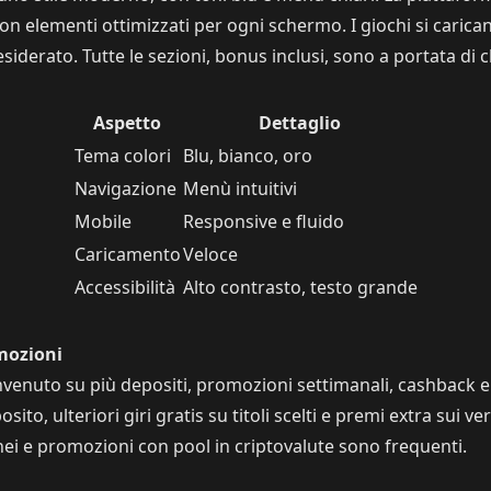
on elementi ottimizzati per ogni schermo. I giochi si carican
siderato. Tutte le sezioni, bonus inclusi, sono a portata di cl
Aspetto
Dettaglio
Tema colori
Blu, bianco, oro
Navigazione
Menù intuitivi
Mobile
Responsive e fluido
Caricamento
Veloce
Accessibilità
Alto contrasto, testo grande
mozioni
nuto su più depositi, promozioni settimanali, cashback e gir
to, ulteriori giri gratis su titoli scelti e premi extra sui 
nei e promozioni con pool in criptovalute sono frequenti.