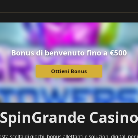
Bonus di benvenuto fino a €500
Ottieni Bonus
SpinGrande Casin
scelta di giochi, bonus allettanti e soluzioni digitali per i 