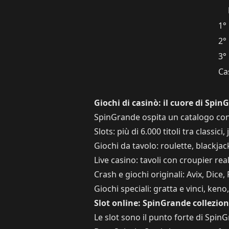
1°
2°
3°
Ca
Giochi di casinò: il cuore di Spi
SpinGrande ospita un
catalogo con
Slots: più di 6.000 titoli tra classici
Giochi da tavolo: roulette, blackjac
Live casino: tavoli con croupier real
Crash e giochi originali: Avix, Dice,
Giochi speciali: gratta e vinci, keno,
Slot online: SpinGrande collezio
Le slot sono il punto forte di Spi