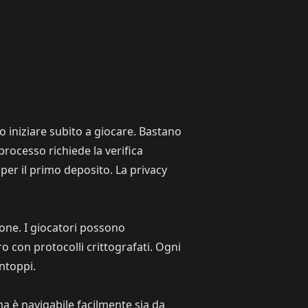
o iniziare subito a giocare. Bastano
l processo richiede la verifica
i per il primo deposito. La privacy
ione. I giocatori possono
 con protocolli crittografati. Ogni
intoppi.
ma è navigabile facilmente sia da