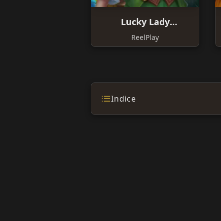
Lucky Lady
Leprechaun
ReelPlay
Indice