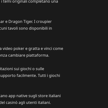
e i temi originali completano una
har e Dragon Tiger. I croupier
ni tavoli sono disponibili in
a video poker e gratta e vinci come
senza cambiare piattaforma.
azioni sui giochi o sulle
supporto facilmente. Tutti i giochi
no app native sugli store italiani
l casinò agli utenti italiani.