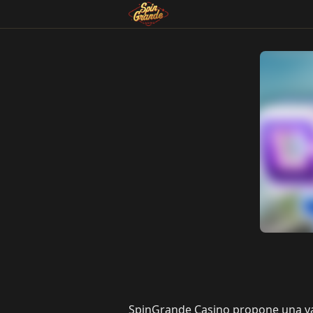
SpinGrande Casino propone una vasta 