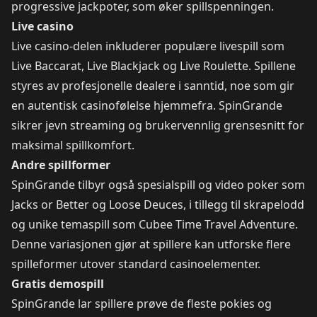
progressive jackpoter, som øker spillspenningen.
Live casino
Live casino-delen inkluderer populære livespill som
Live Baccarat, Live Blackjack og Live Roulette. Spillene
styres av profesjonelle dealere i sanntid, noe som gir
en autentisk casinofølelse hjemmefra. SpinGrande
sikrer jevn streaming og brukervennlig grensesnitt for
maksimal spillkomfort.
Andre spillformer
SpinGrande tilbyr også spesialspill og video poker som
Jacks or Better og Loose Deuces, i tillegg til skrapelodd
og unike temaspill som Cubee Time Travel Adventure.
Denne variasjonen gjør at spillere kan utforske flere
spilleformer utover standard casinoelementer.
Gratis demospill
SpinGrande lar spillere prøve de fleste pokies og