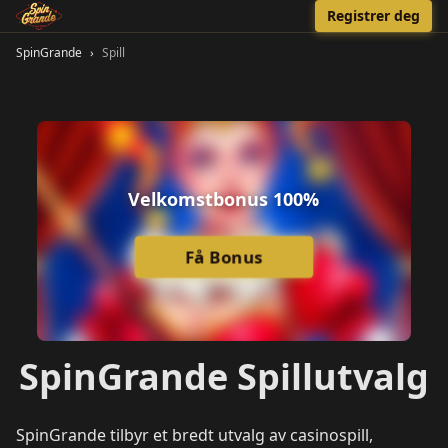
Registrer deg
SpinGrande
›
Spill
Velkomstbonus 100%
Få Bonus
SpinGrande Spillutvalg
SpinGrande tilbyr et bredt utvalg av casinospill,