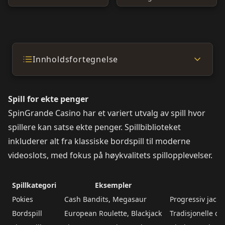
Innholdsfortegnelse
Spill for ekte penger
SpinGrande Casino
har et variert utvalg av spill hvor
spillere kan satse ekte penger. Spillbiblioteket
inkluderer alt fra klassiske bordspill til moderne
videoslots, med fokus på høykvalitets spillopplevelser.
Spillkategori
Eksempler
F
Pokies
Cash Bandits, Megasaur
Progressiv jackp
Bordspill
European Roulette, Blackjack
Tradisjonelle ca