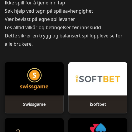
Ikke spill for å tjene inn tap
Søk hjelp ved tegn på spilleavhengighet
Vær bevisst på egne spillevaner
Les alltid vilkår og betingelser før innskudd
Dette sikrer en trygg og balansert spillopplevelse for
alle brukere.
Swissgame
iSoftbet