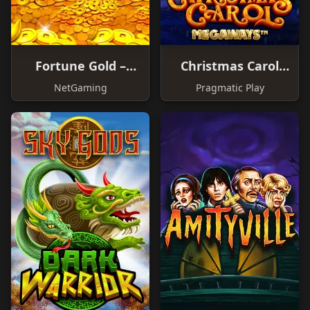
Fortune Gold –
Christmas Carol
Prosperity
Megaways
NetGaming
Pragmatic Play