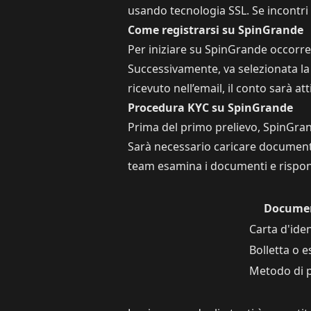
usando tecnologia SSL. Se incontri d
Come registrarsi su SpinGrande
Per iniziare su SpinGrande occorre
Successivamente, va selezionata la 
ricevuto nell’email, il conto sarà at
Procedura KYC su SpinGrande
Prima del primo prelievo, SpinGrand
Sarà necessario caricare documenti
team esamina i documenti e risponde
Documen
Carta d'ide
Bolletta o e
Metodo di 