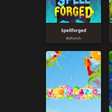
Spellforged
BitPunch