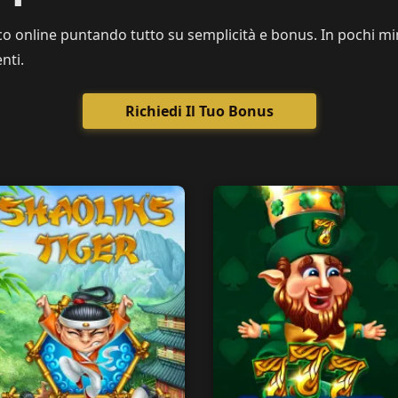
co online
puntando tutto su semplicità e bonus. In pochi min
nti.
Richiedi Il Tuo Bonus