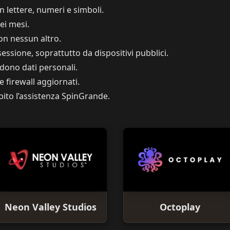
 lettere, numeri e simboli.
ei mesi.
on nessun altro.
essione, soprattutto da dispositivi pubblici.
dono dati personali.
e firewall aggiornati.
ubito l’assistenza SpinGrande.
Neon Valley Studios
Octoplay