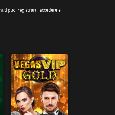
uti puoi registrarti, accedere e