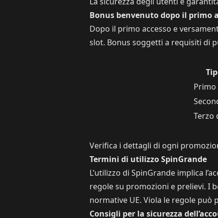
La sicurezza degli utenti è garantit
Bonus benvenuto dopo il primo 
Dopo il primo accesso e versamento,
slot. Bonus soggetti a requisiti di 
Ti
Primo
Secon
Terzo 
Verifica i dettagli di ogni promozi
Termini di utilizzo SpinGrande
L’utilizzo di SpinGrande implica l’ac
regole su promozioni e prelievi. I 
normative UE. Viola le regole può p
Consigli per la sicurezza dell’acc