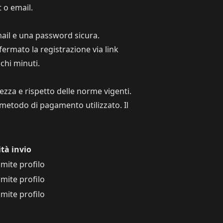
t o email.
mail e una password sicura.
fermato la registrazione via link
ochi minuti.
ezza e rispetto delle norme vigenti.
 metodo di pagamento utilizzato. Il
tà invio
mite profilo
mite profilo
mite profilo