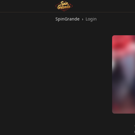
SpinGrande
›
Login