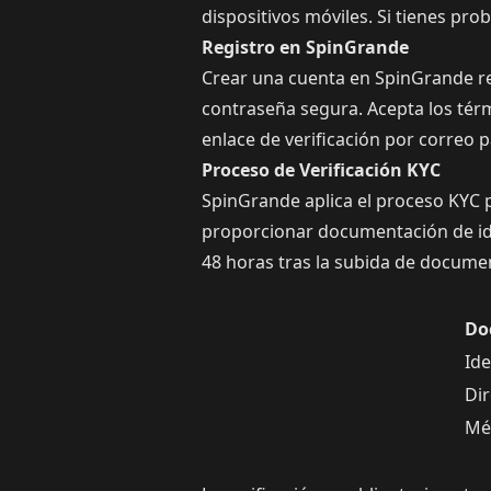
dispositivos móviles. Si tienes pro
Registro en SpinGrande
Crear una cuenta en SpinGrande re
contraseña segura. Acepta los térm
enlace de verificación por correo p
Proceso de Verificación KYC
SpinGrande aplica el proceso KYC p
proporcionar documentación de ide
48 horas tras la subida de docume
Do
Ide
Dir
Mé