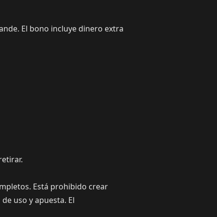
ande. El bono incluye dinero extra
etirar.
mpletos. Está prohibido crear
 de uso y apuesta. El