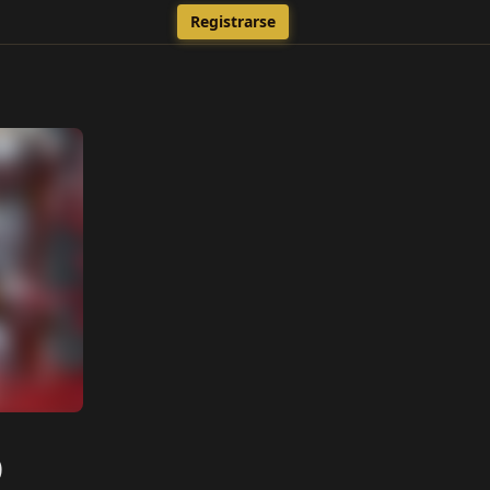
Registrarse
o