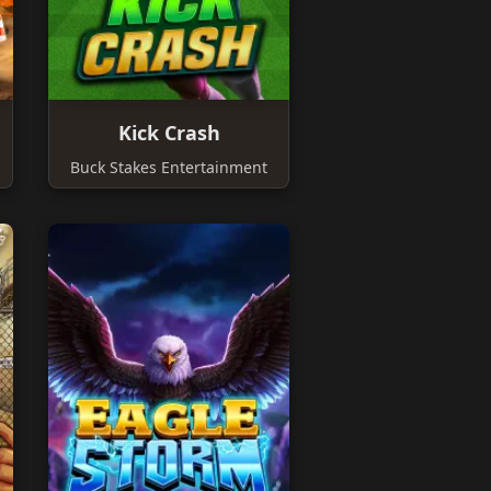
Kick Crash
Buck Stakes Entertainment