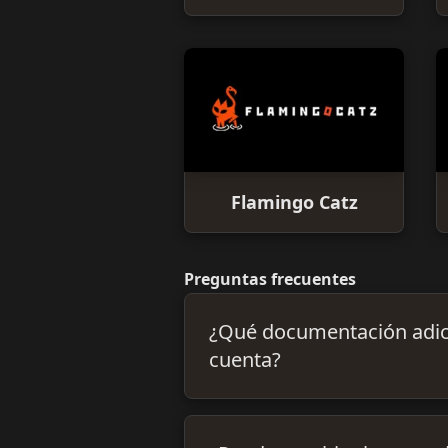
Flamingo Catz
Preguntas frecuentes
¿Qué documentación adici
cuenta?