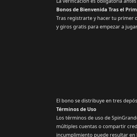
La verificación es obligatoria antes
Bonos de Bienvenida Tras el Prim
Tras registrarte y hacer tu primer
y giros gratis para empezar a jugar
El bono se distribuye en tres depós
Términos de Uso
Los términos de uso de SpinGrande
múltiples cuentas o compartir cred
incumplimiento puede resultar en l