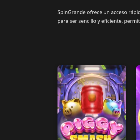
SpinGrande ofrece un acceso rápido
para ser sencillo y eficiente, per