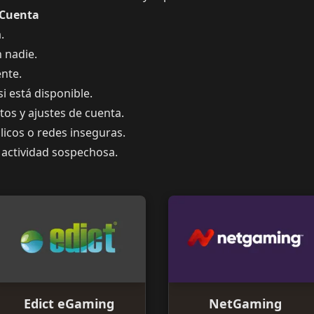
 Cuenta
.
 nadie.
nte.
si está disponible.
os y ajustes de cuenta.
licos o redes inseguras.
 actividad sospechosa.
Edict eGaming
NetGaming