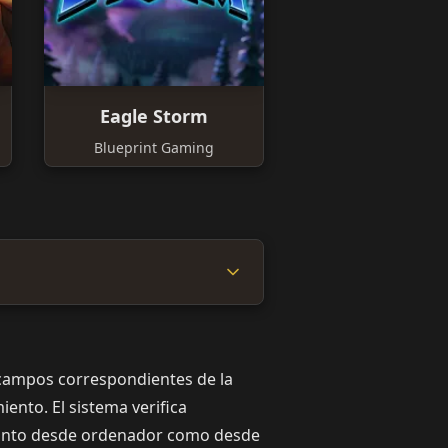
Eagle Storm
Blueprint Gaming
s campos correspondientes de la
ento. El sistema verifica
 tanto desde ordenador como desde